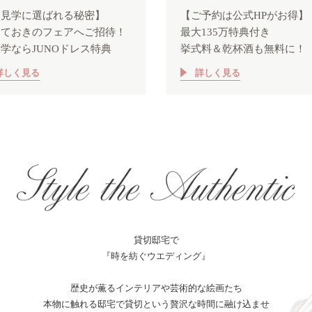
初見学に選ばれる秘密】
【ご予約は公式HPがお得】
っておきのフェアへご招待！
最大135万特典付き
学ならJUNOドレス特典
挙式料＆乾杯酒も無料に！
詳しく見る
詳しく見る
貸切邸宅で
『時を紡ぐウエディング』
歴史が薫るインテリアや芸術的な絵画たち
本物に触れる邸宅で貸切という贅沢な時間に融け込ませ