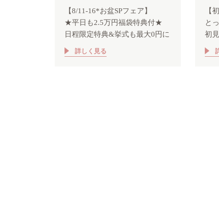
【8/11-16*お盆SPフェア】
【
★平日も2.5万円福袋特典付★
と
日程限定特典&挙式も最大0円に
初見
詳しく見る