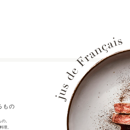
るもの
もの。
料理。