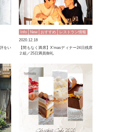
Info
New
おすすめ
レストラン情報
2020.12.18
評をい
【間もなく満席】X’masディナー24日残席
２組／25日満員御礼