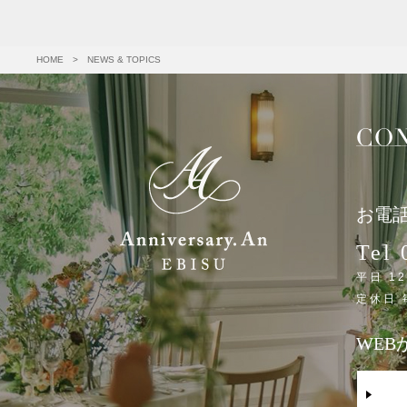
HOME
>
NEWS & TOPICS
お電
Tel 
平日 12
定休日
WE