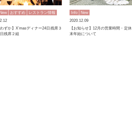
New
おすすめ
レストラン情報
Info
New
2.12
2020.12.09
わずか】X’masディナー24日残席３
【お知らせ】12月の営業時間・定
5日残席２組
末年始について