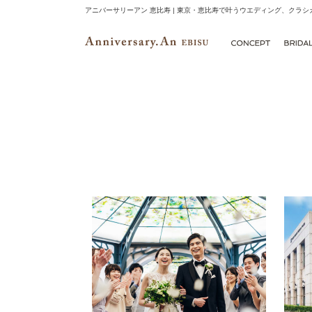
アニバーサリーアン 恵比寿 | 東京・恵比寿で叶うウエディング、クラ