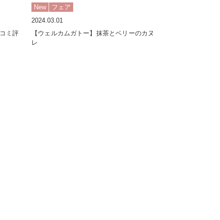
New
フェア
2024.03.01
コミ評
【ウェルカムガトー】抹茶とベリーのカヌ
レ