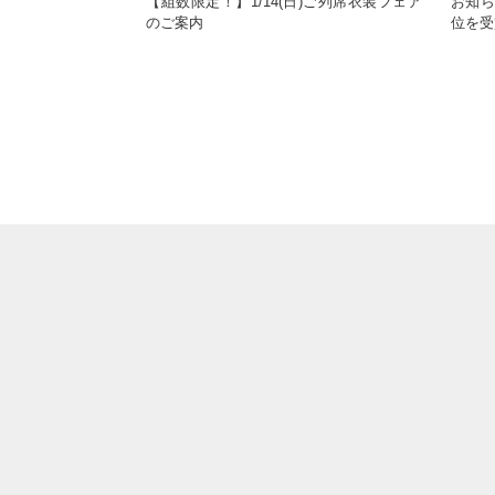
【組数限定！】1/14(日)ご列席衣装フェア
お知ら
のご案内
位を受