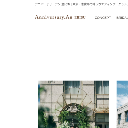
アニバーサリーアン 恵比寿 | 東京・恵比寿で叶うウエディング、クラ