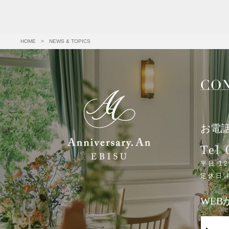
HOME
>
NEWS & TOPICS
お電
Tel 
平日 12
定休日
WE