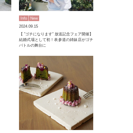
Info
New
2024.09.15
【 ”ゴチになります” 放送記念フェア開催】
結婚式場として初！表参道の姉妹店がゴチ
バトルの舞台に