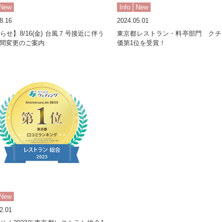
New
Info
New
8.16
2024.05.01
らせ】8/16(金) 台風７号接近に伴う
東京都レストラン・料亭部門 クチ
間変更のご案内
価第1位を受賞！
New
2.01