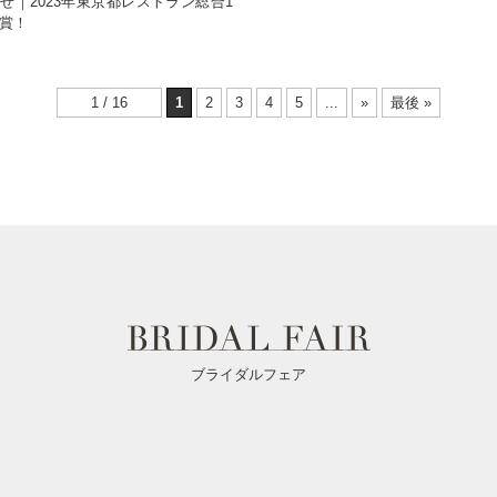
せ｜2023年東京都レストラン総合1
賞！
1 / 16
1
2
3
4
5
...
»
最後 »
ブライダルフェア