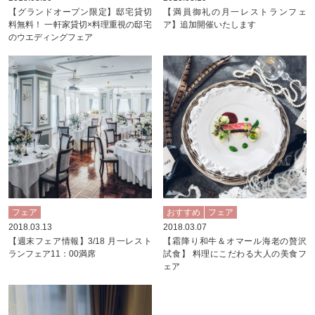
【グランドオープン限定】邸宅貸切
【満員御礼の月一レストランフェ
料無料！ 一軒家貸切×料理重視の邸宅
ア】追加開催いたします
のウエディングフェア
フェア
おすすめ
フェア
2018.03.13
2018.03.07
【週末フェア情報】3/18 月一レスト
【霜降り和牛＆オマール海老の贅沢
ランフェア11：00満席
試食】 料理にこだわる大人の美食フ
ェア