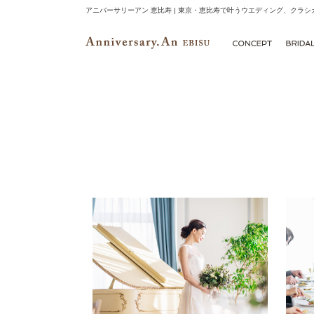
アニバーサリーアン 恵比寿 | 東京・恵比寿で叶うウエディング、クラ