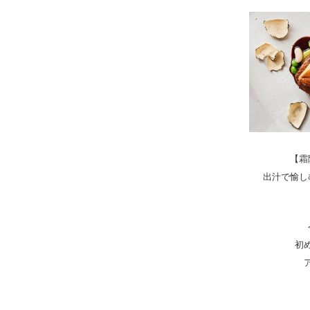
【霜
出汁で愉し
初