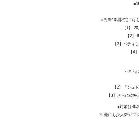
■
＜先着10組限定！は
【1】 2
【2】
【3】パティ
【4
＜さら
【2】「ジュド
【3】さらに乾杯
●対象は4
※他にも少人数やマ