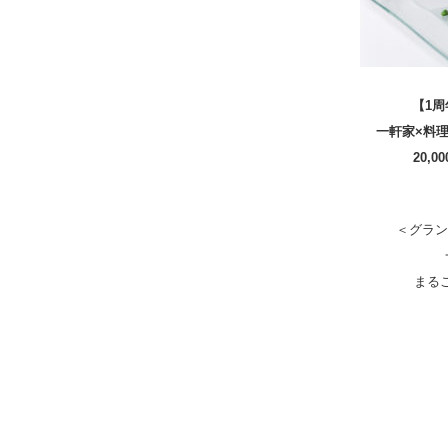
【1
一軒家×料
20,
＜グラン
まる