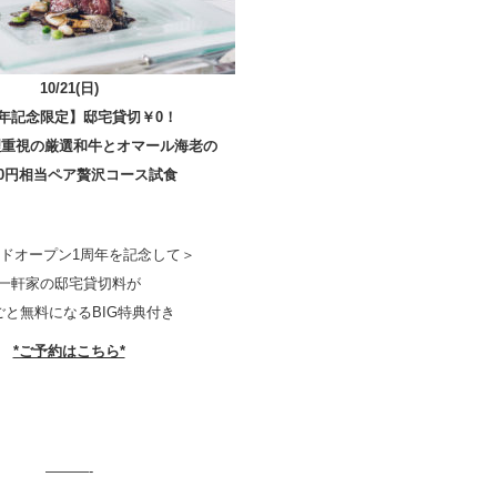
10/21(日)
周年記念限定】邸宅貸切￥0！
理重視の厳選和牛とオマール海老の
000円相当ペア贅沢コース試食
ドオープン1周年を記念して＞
一軒家の邸宅貸切料が
ごと無料になるBIG特典付き
*ご予約はこちら*
———-