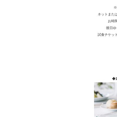
※
ネットまた
お時
後日ゆ
試食チケッ
◆