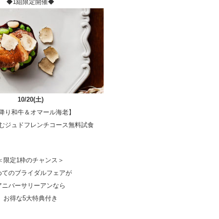
◆1組限定開催◆
10/20(土)
降り和牛＆オマール海老】
むジュドフレンチコース無料試食
＜限定1枠のチャンス＞
めてのブライダルフェアが
アニバーサリーアンなら
お得な5大特典付き