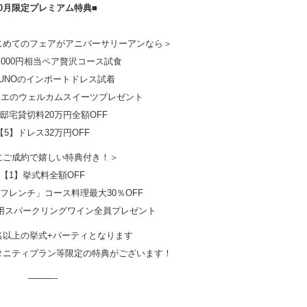
10月限定プレミアム特典■
じめてのフェアがアニバーサリーアンなら＞
0,000円相当ペア贅沢コース試食
JUNOのインポートドレス試着
シエのウェルカムスイーツプレゼント
】邸宅貸切料20万円全額OFF
【5】ドレス32万円OFF
にご成約で嬉しい特典付き！＞
【1】挙式料全額OFF
フレンチ」コース料理最大30％OFF
用スパークリングワイン全員プレゼント
0名以上の挙式+パーティとなります
タニティプラン等限定の特典がございます！
———-