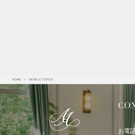
HOME
>
NEWS & TOPICS
お電